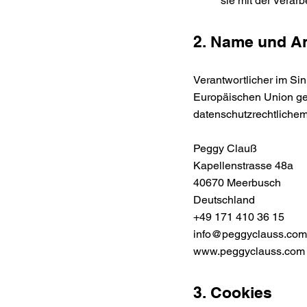
sie mit der Verar
2. Name und An
Verantwortlicher im Si
Europäischen Union ge
datenschutzrechtlichem 
Peggy Clauß
Kapellenstrasse 48a
40670 Meerbusch
Deutschland
+49 171 410 36 15
info@peggyclauss.co
www.peggyclauss.com
3. Cookies