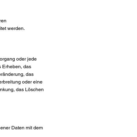
eren
itet werden.
Vorgang oder jede
 Erheben, das
eränderung, das
rbreitung oder eine
ränkung, das Löschen
gener Daten mit dem