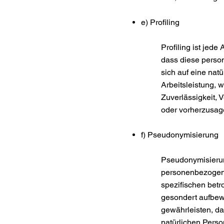
e) Profiling
Profiling ist jed
dass diese perso
sich auf eine nat
Arbeitsleistung, w
Zuverlässigkeit, 
oder vorherzusa
f) Pseudonymisierung
Pseudonymisierun
personenbezogene
spezifischen betr
gesondert aufbew
gewährleisten, da
natürlichen Pers