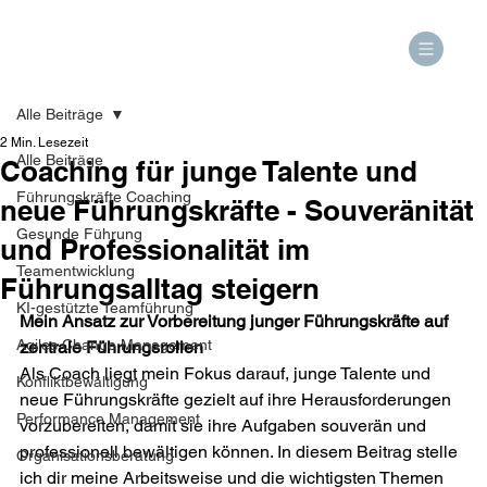
Alle Beiträge
2 Min. Lesezeit
Alle Beiträge
Coaching für junge Talente und
Führungskräfte Coaching
neue Führungskräfte - Souveränität
Gesunde Führung
und Professionalität im
Teamentwicklung
Führungsalltag steigern
KI-gestützte Teamführung
Mein Ansatz zur Vorbereitung junger Führungskräfte auf 
Agiles Change Management
zentrale Führungsrollen 
Als Coach liegt mein Fokus darauf, junge Talente und 
Konfliktbewältigung
neue Führungskräfte gezielt auf ihre Herausforderungen 
Performance Management
vorzubereiten, damit sie ihre Aufgaben souverän und 
professionell bewältigen können. In diesem Beitrag stelle 
Organisationsberatung
ich dir meine Arbeitsweise und die wichtigsten Themen 